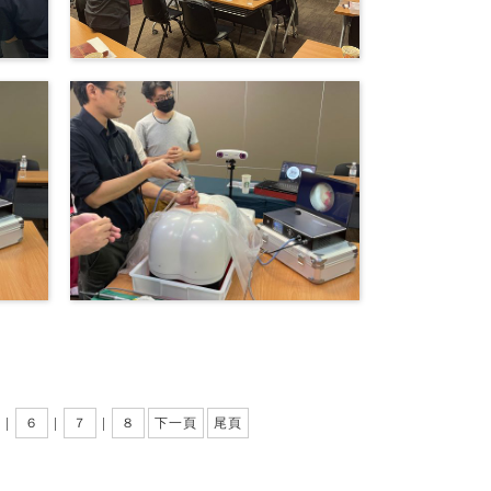
|
6
|
7
|
8
下一頁
尾頁