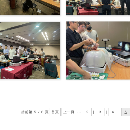
當前第 5 / 8 頁
首頁
上一頁
...
2
|
3
|
4
|
5