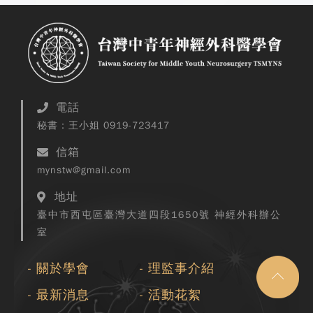
電話
秘書：王小姐 0919-723417
信箱
mynstw@gmail.com
地址
臺中市西屯區臺灣大道四段1650號 神經外科辦公
室
Copyrigh
關於學會
理監事介紹
Taiwan So
Middle
最新消息
活動花絮
Neuros
TSMYN