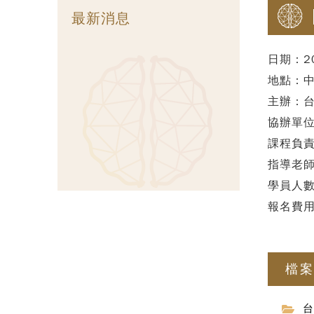
最新消息
日期：202
地點：中
主辦：
協辦單
課程負責
指導老師
學員人數
報名費用
檔
台