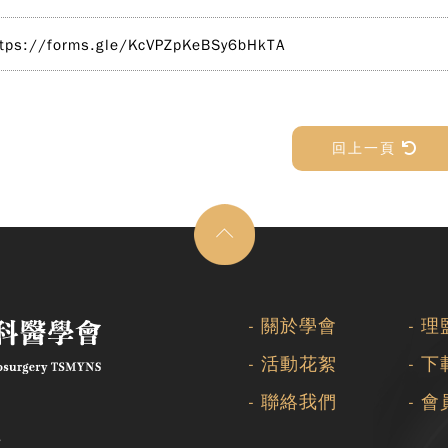
ttps://forms.gle/KcVPZpKeBSy6bHkTA
回上一頁
關於學會
理
活動花絮
下
聯絡我們
會
7